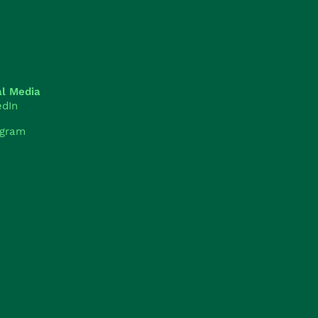
al Media
edIn
agram