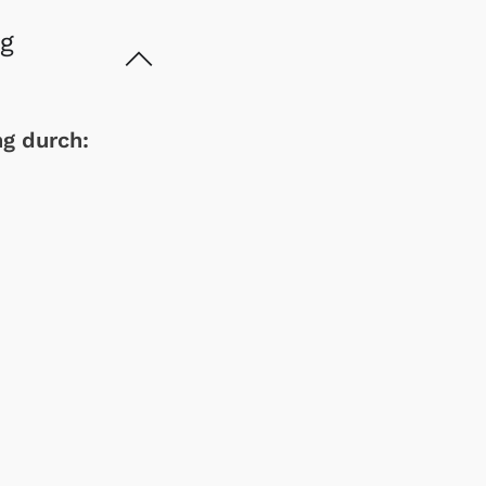
ng
ng durch: