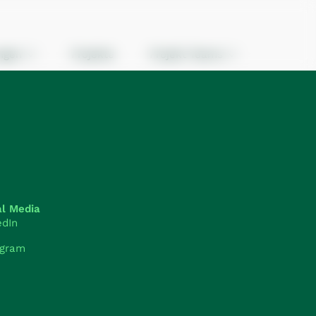
ngen
Projekte
Projekt Teams
al Media
edIn
agram