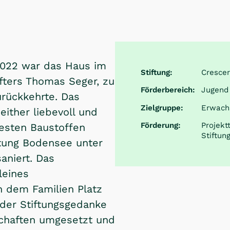
2022 war das Haus im
Stiftung:
Crescer
fters Thomas Seger, zu
Förderbereich:
Jugend 
rückkehrte. Das
Zielgruppe:
Erwach
either liebevoll und
Förderung:
Projekt
uesten Baustoffen
Stiftun
ftung Bodensee unter
aniert. Das
leines
 dem Familien Platz
 der Stiftungsgedanke
schaften umgesetzt und