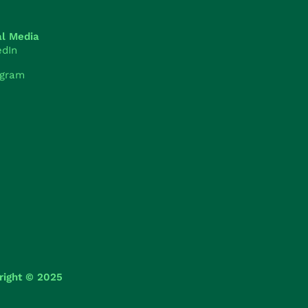
al Media
edIn
agram
right © 2025