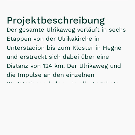
Projektbeschreibung
Der gesamte Ulrikaweg verläuft in sechs
Etappen von der Ulrikakirche in
Unterstadion bis zum Kloster in Hegne
und erstreckt sich dabei über eine
Distanz von 124 km. Der Ulrikaweg und
die Impulse an den einzelnen
Wegstationen laden wie alle Angebote
der Theodosius Akademie des Klosters
Hegne ein, mit der eigenen Sehnsucht
nach “mehr” und “anders” aufzubrechen
im Wissen, anzukommen und sich
zugleich der Person und der Botschaft