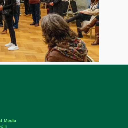
al Media
edIn